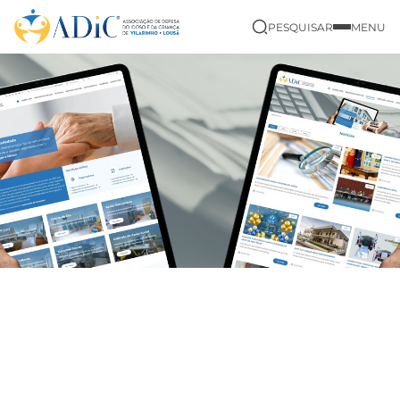
PESQUISAR
MENU
|
|
|
Início
Notícias
ADIC
ASSEMBLEIA GERAL ORDINÁRIA
MARCADA PARA O PRÓXIMO DIA 20 DE MARÇO DE 2026