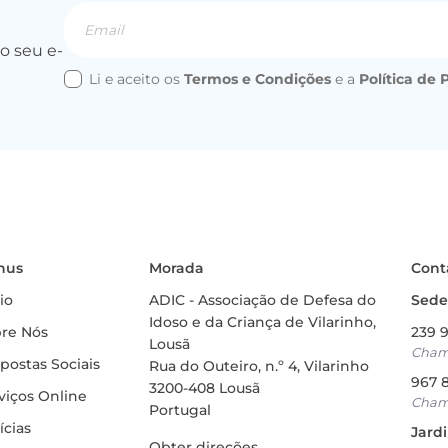
Email
o seu e-
Li e aceito os
Termos e Condições
e a
Política de 
nus
Morada
Cont
Sede 
cio
ADIC - Associação de Defesa do
Idoso e da Criança de Vilarinho,
re Nós
239 
Lousã
Chama
postas Sociais
Rua do Outeiro, n.º 4, Vilarinho
967 
3200-408 Lousã
viços Online
Chama
Portugal
ícias
Jard
Obter direções