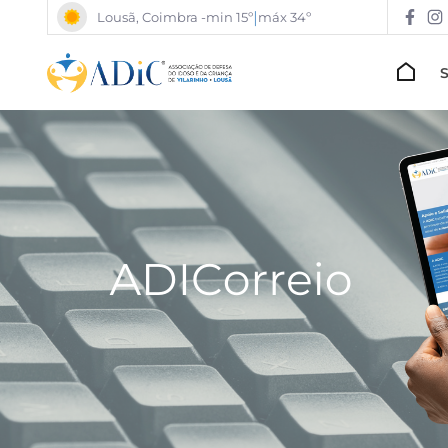
|
Lousã, Coimbra -
min 15º
máx 34º
239 995 690
Ch