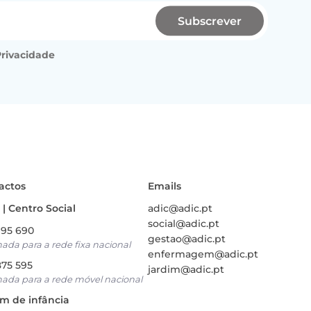
Subscrever
Privacidade
actos
Emails
| Centro Social
adic@adic.pt
social@adic.pt
995 690
gestao@adic.pt
da para a rede fixa nacional
enfermagem@adic.pt
875 595
jardim@adic.pt
da para a rede móvel nacional
im de infância